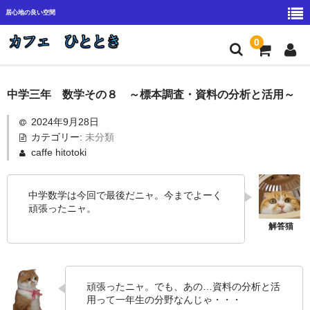
居心地の良い空間
0
料金システム
中学三年 数学その８ ～標本調査・資料の分析と活用～
アクセス
2024年9月28日
カテゴリー:
未分類
カフェひととき
caffe hitotoki
小学生指導方針
中学数学は今回で最後だニャ。今までよーく
中学高校生指導方針
頑張ったニャ。
塾カフェ始めました
貸し切りサービス
頑張ったニャ。でも、あの…資料の分析と活
用って一年生の分野なんじゃ・・・