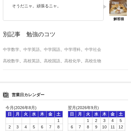
そうだニャ。頑張るニャ。
別記事 勉強のコツ
中学数学
、
中学英語
、
中学国語
、
中学理科
、
中学社会
高校数学
、
高校英語
、
高校国語
、
高校化学
、
高校生物
営業日カレンダー
今月(2026年8月)
翌月(2026年9月)
日
月
火
水
木
金
土
日
月
火
水
木
金
土
1
1
2
3
4
5
2
3
4
5
6
7
8
6
7
8
9
10
11
12