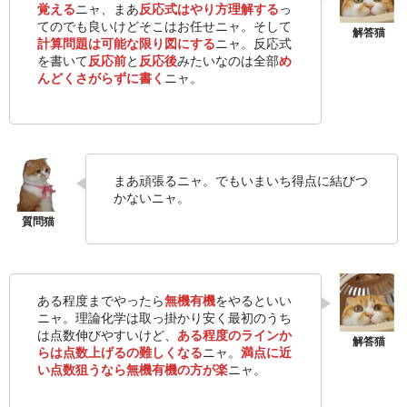
覚える
ニャ、まあ
反応式はやり方理解する
っ
てのでも良いけどそこはお任せニャ。そして
計算問題は可能な限り図にする
ニャ。反応式
を書いて
反応前
と
反応後
みたいなのは全部
め
んどくさがらずに書く
ニャ。
まあ頑張るニャ。でもいまいち得点に結びつ
かないニャ。
ある程度までやったら
無機有機
をやるといい
ニャ。理論化学は取っ掛かり安く最初のうち
は点数伸びやすいけど、
ある程度のラインか
らは点数上げるの難しくなる
ニャ。
満点に近
い点数狙うなら無機有機の方が楽
ニャ。