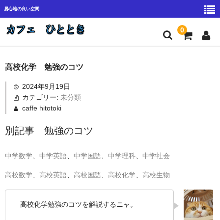
居心地の良い空間
0
料金システム
高校化学 勉強のコツ
アクセス
2024年9月19日
カテゴリー:
未分類
カフェひととき
caffe hitotoki
小学生指導方針
別記事 勉強のコツ
中学高校生指導方針
中学数学
、
中学英語
、
中学国語
、
中学理科
、
中学社会
塾カフェ始めました
高校数学
、
高校英語
、
高校国語
、
高校化学
、
高校生物
貸し切りサービス
高校化学勉強のコツを解説するニャ。